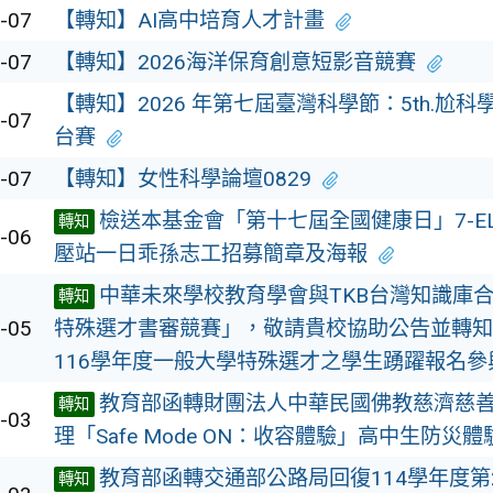
-07
【轉知】AI高中培育人才計畫
-07
【轉知】2026海洋保育創意短影音競賽
【轉知】2026 年第七屆臺灣科學節：5th.尬科
-07
台賽
-07
【轉知】女性科學論壇0829
檢送本基金會「第十七屆全國健康日」7-EL
轉知
-06
壓站一日乖孫志工招募簡章及海報
中華未來學校教育學會與TKB台灣知識庫合
轉知
-05
特殊選才書審競賽」，敬請貴校協助公告並轉知
116學年度一般大學特殊選才之學生踴躍報名參
教育部函轉財團法人中華民國佛教慈濟慈
轉知
-03
理「Safe Mode ON：收容體驗」高中生防災
教育部函轉交通部公路局回復114學年度第
轉知