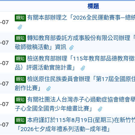
標題
有關本部辦理之「2026全民運動賽事—總
轉知
-07
轉知教育部委託方成事股份有限公司辦理「
轉知
-07
敬師徵稿活動」資訊
檢送教育部辦理「115年教育部品德教育
轉知
-07
品）評選活動實施計畫」
檢送原住民族委員會辦理「第17屆全國原
轉知
-07
創作比賽」
有關社團法人台灣赤子心過動症協會總會
轉知
-07
子心全國全國青少年繪畫比賽」
本府謹訂於115年8月19日(星期三)在新
轉知
-07
「2026七夕成年禮系列活動—成年禮」