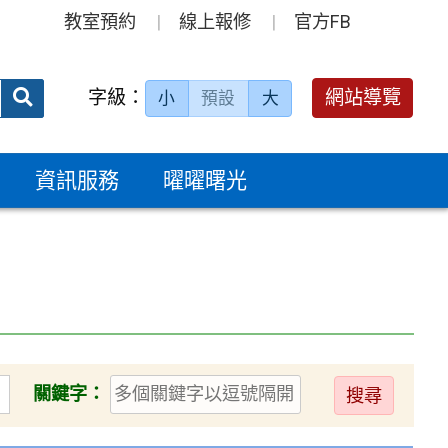
教室預約
線上報修
官方FB
送出
字級：
網站導覽
小
預設
大
搜
尋：
資訊服務
曜曜曙光
送
關鍵字：
出