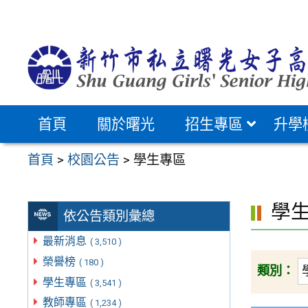
跳
至
主
要
內
容
首頁
關於曙光
招生專區
升學
區
首頁
>
校園公告
>
學生專區
學
依公告類別彙總
最新消息
( 3,510 )
榮譽榜
( 180 )
類別：
學生專區
( 3,541 )
教師專區
( 1,234 )