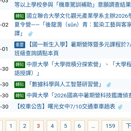
-03
等以上學校參與「機車駕訓補助」意願調查結果
國立聯合大學文化觀光產業學系主辦2026
轉知
-02
夏令營——「後龍漘（sǔn）青：藍染工藝與客
譯」
【國一新生入學】暑期營隊暨多元課程於7/1
重要
-01
班級查詢請點本頁
中原大學「大學微積分探索營」、「大學
轉知
-30
語授課）」
-30
「數據科學與人工智慧研習營」
轉知
-30
中興大學「2026國高中暑期營科技鑑識偵
轉知
-30
【校車公告】曙光女中7/10交通車車趟表
1
2
3
4
5
6
...
159
Page
Page
Page
Page
Page
Page
Page