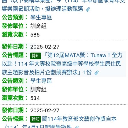
團（以下簡稱本樂團）今（114）年舉辦國家青年交
響樂團暑期活動，擬辦理活動甄選
學生專區
訓育組
586
2025-02-27
「第12屆MATA獎：Tunaw！全力
轉知
以赴！114 年大專校院暨高級中等學校學生原住民
族主題影音及拍片企劃競賽辦法」1份
學生專區
訓育組
534
2025-02-27
關114年教育部文藝創作獎自本
轉知
（114）年3月1日起開始徵件