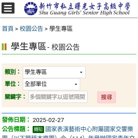
跳
至
選
主
單
首頁
>
校園公告
>
學生專區
要
內
學生專區
- 校園公告
容
區
類別：
單位：
送
關鍵字：
出
2025-02-27
國家表演藝術中心附屬國家交響樂
轉知