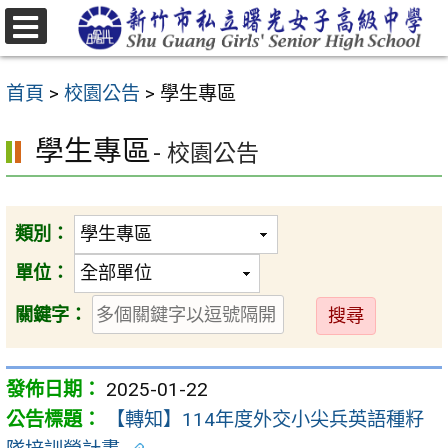
跳
至
選
主
單
首頁
>
校園公告
>
學生專區
要
內
學生專區
- 校園公告
容
區
類別：
單位：
送
關鍵字：
出
2025-01-22
【轉知】114年度外交小尖兵英語種籽