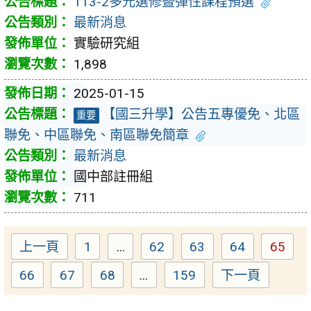
113-2多元選修暨彈性課程預選
最新消息
實驗研究組
1,898
2025-01-15
【國三升學】公告五專優免、北區
重要
聯免、中區聯免、南區聯免簡章
最新消息
國中部註冊組
711
上一頁
1
...
62
63
64
65
Page
Page
Page
Page
Page
66
67
68
...
159
下一頁
Page
Page
Page
Page