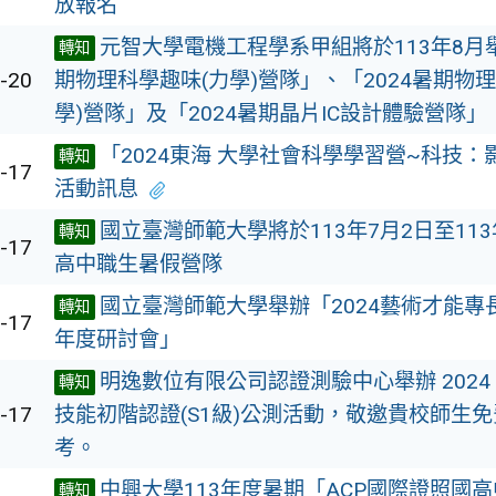
放報名
元智大學電機工程學系甲組將於113年8月舉
轉知
-20
期物理科學趣味(力學)營隊」、「2024暑期物
學)營隊」及「2024暑期晶片IC設計體驗營隊」
「2024東海 大學社會科學學習營~科技
轉知
-17
活動訊息
國立臺灣師範大學將於113年7月2日至113
轉知
-17
高中職生暑假營隊
國立臺灣師範大學舉辦「2024藝術才能專
轉知
-17
年度研討會」
明逸數位有限公司認證測驗中心舉辦 2024 Po
轉知
-17
技能初階認證(S1級)公測活動，敬邀貴校師生
考。
中興大學113年度暑期「ACP國際證照國高中- 
轉知