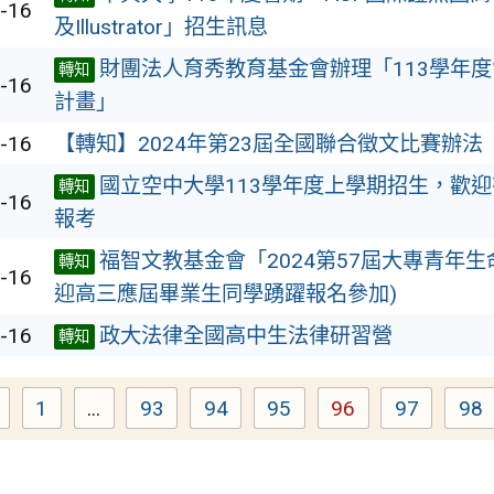
-16
及Illustrator」招生訊息
財團法人育秀教育基金會辦理「113學年度
轉知
-16
計畫」
-16
【轉知】2024年第23屆全國聯合徵文比賽辦法
國立空中大學113學年度上學期招生，歡
轉知
-16
報考
福智文教基金會「2024第57屆大專青年生
轉知
-16
迎高三應屆畢業生同學踴躍報名參加)
-16
政大法律全國高中生法律研習營
轉知
1
...
93
94
95
96
97
98
Page
Page
Page
Page
Page
Page
P