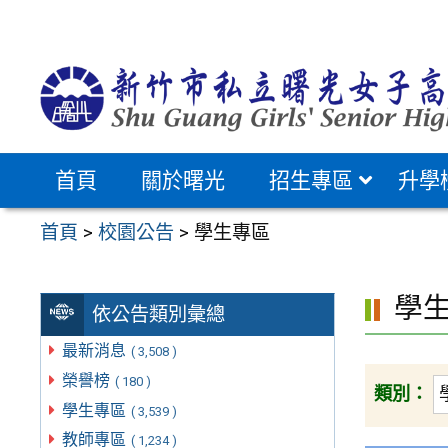
跳
至
主
要
內
容
首頁
關於曙光
招生專區
升學
區
首頁
>
校園公告
>
學生專區
學
依公告類別彙總
最新消息
( 3,508 )
榮譽榜
( 180 )
類別：
學生專區
( 3,539 )
教師專區
( 1,234 )