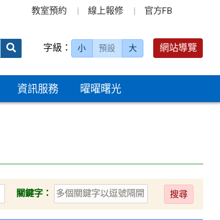
教室預約
線上報修
官方FB
送出
字級：
網站導覽
小
預設
大
搜
尋：
資訊服務
曜曜曙光
送
關鍵字：
出