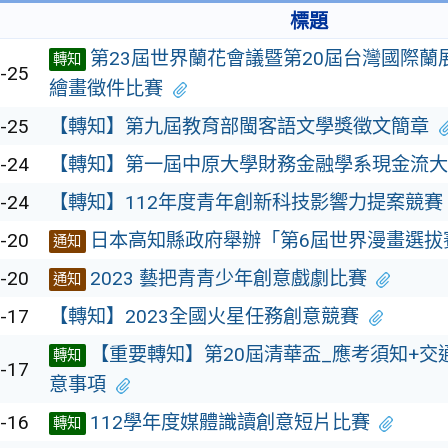
標題
第23屆世界蘭花會議暨第20屆台灣國際蘭
轉知
-25
繪畫徵件比賽
-25
【轉知】第九屆教育部閩客語文學獎徵文簡章
-24
【轉知】第一屆中原大學財務金融學系現金流大
-24
【轉知】112年度青年創新科技影響力提案競賽
-20
日本高知縣政府舉辦「第6屆世界漫畫選拔
通知
-20
2023 藝把青青少年創意戲劇⽐賽
通知
-17
【轉知】2023全國火星任務創意競賽
【重要轉知】第20屆清華盃_應考須知+交
轉知
-17
意事項
-16
112學年度媒體識讀創意短片比賽
轉知