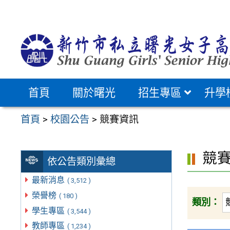
跳
至
主
要
內
容
首頁
關於曙光
招生專區
升學
區
首頁
>
校園公告
>
競賽資訊
競
依公告類別彙總
最新消息
( 3,512 )
榮譽榜
( 180 )
類別：
學生專區
( 3,544 )
教師專區
( 1,234 )