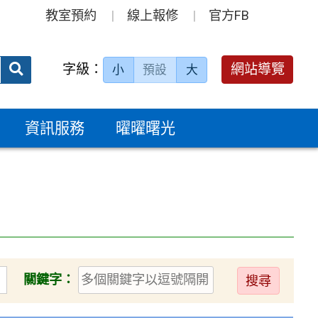
教室預約
線上報修
官方FB
送出
字級：
網站導覽
小
預設
大
搜
尋：
資訊服務
曜曜曙光
送
關鍵字：
出