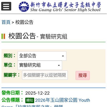
跳
至
選
主
單
首頁
>
校園公告
要
內
校園公告
- 實驗研究組
容
區
類別：
單位：
送
關鍵字：
出
2025-12-22
2026年玉山國家公園 Youth
轉知