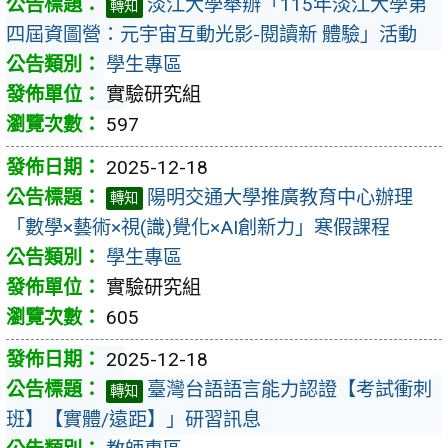
淡江大學舉辦「115年淡江大學第
轉知
四屆資圖營：元宇宙互動光影-閱讀新 體驗」活動
學生專區
實驗研究組
597
2025-12-18
陽明交通大學推廣教育中心辦理
轉知
「數學×藝術×視(識)覺化×AI創新力」寒假課程
學生專區
實驗研究組
605
2025-12-18
臺灣台語語言能力認證【考試衝刺
轉知
班】【實體/遠距】」研習訊息