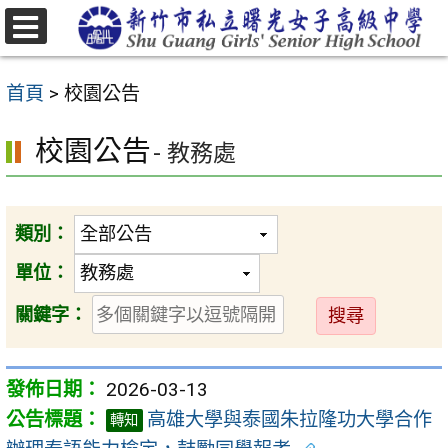
跳
至
選
主
單
首頁
>
校園公告
要
內
校園公告
- 教務處
容
區
類別：
單位：
送
關鍵字：
出
2026-03-13
高雄大學與泰國朱拉隆功大學合作
轉知