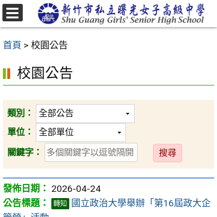
跳
至
選
主
單
首頁
>
校園公告
要
內
校園公告
容
區
類別：
單位：
送
關鍵字：
出
2026-04-24
國立政治大學舉辦「第16屆政大企
轉知