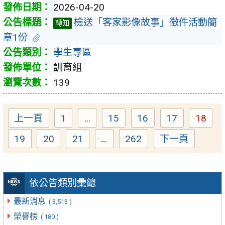
2026-04-20
檢送「客家影像故事」徵件活動簡
轉知
章1份
學生專區
訓育組
139
上一頁
1
...
15
16
17
18
Page
Page
Page
Page
Page
19
20
21
...
262
下一頁
Page
Page
Page
Page
依公告類別彙總
最新消息
( 3,513 )
榮譽榜
( 180 )