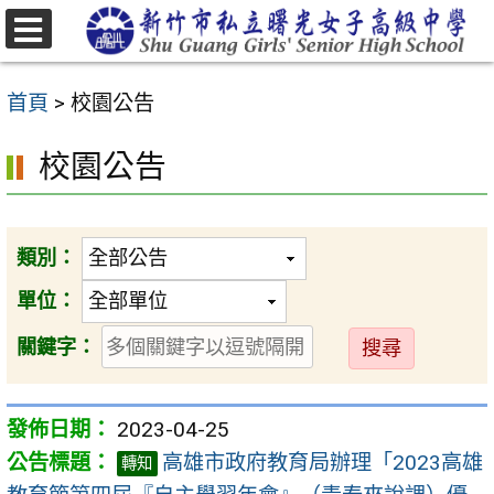
跳
至
選
主
單
首頁
>
校園公告
要
內
校園公告
容
區
類別：
單位：
送
關鍵字：
出
2023-04-25
高雄市政府教育局辦理「2023高雄
轉知