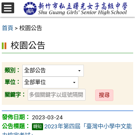
跳
至
選
主
單
首頁
>
校園公告
要
內
校園公告
容
區
類別：
單位：
送
關鍵字：
出
2023-03-24
2023年第四屆「臺灣中小學中文能
轉知