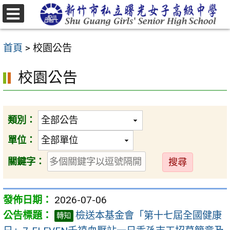
跳
至
選
主
單
首頁
>
校園公告
要
內
校園公告
容
區
類別：
單位：
送
關鍵字：
出
2026-07-06
檢送本基金會「第十七屆全國健康
轉知