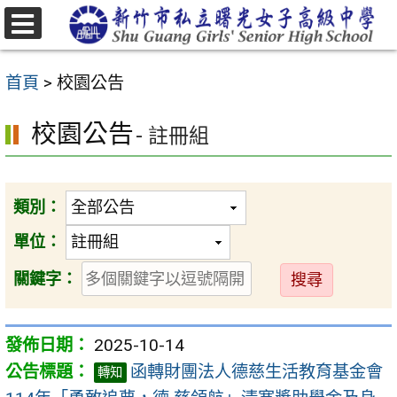
跳
至
選
主
單
首頁
>
校園公告
要
內
校園公告
- 註冊組
容
區
類別：
單位：
送
關鍵字：
出
2025-10-14
函轉財團法人德慈生活教育基金會
轉知