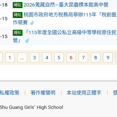
-18
2026蒐藏自然—臺大昆蟲標本館高中營
轉知
桃園市政府地方稅務局舉辦115年「稅創
轉知
-15
作競賽
「115年度全國公私立高級中等學校原住
轉知
-15
營」
1
...
3
4
5
6
7
8
9
Page
Page
Page
Page
Page
Page
Page
Pa
私權政策
著作權聲明
本站使用正體字
Shu Guang Girls’ High School