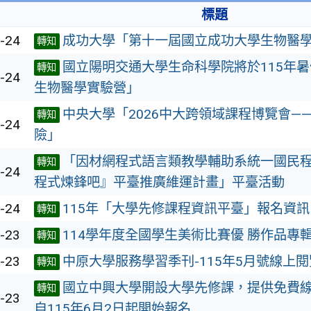
標題
-24
成功大學「第十一屆國立成功大學生物醫
轉知
國立陽明交通大學生命科學院將於115年
轉知
-24
生物醫學實驗營」
中央大學「2026中大跨領域課程博覽會—
轉知
-24
險」
「因材網程式語言類教學輔助系統一國民程式
轉知
-24
程式煉鋒吧』平臺推廣維運計畫」平臺活動
-24
115年「大學先修課程資訊平臺」報名資訊
轉知
-23
114學年度全國學生美術比賽優 勝作品專
轉知
-23
中原大學服務學習季刊-115年5月號線上
轉知
國立中興大學開設大學先修課，提供免費
轉知
-23
自115年6月2日起開始報名