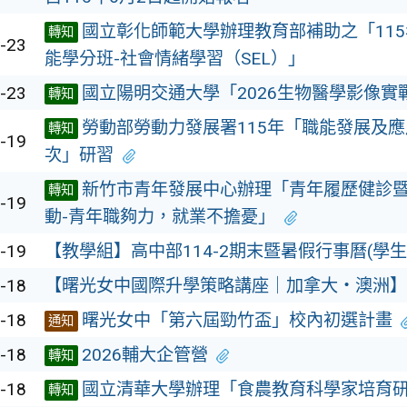
國立彰化師範大學辦理教育部補助之「11
轉知
-23
能學分班-社會情緒學習（SEL）」
-23
國立陽明交通大學「2026生物醫學影像實
轉知
勞動部勞動力發展署115年「職能發展及應
轉知
-19
次」研習
新竹市青年發展中心辦理「青年履歷健診
轉知
-19
動-青年職夠力，就業不擔憂」
-19
【教學組】高中部114-2期末暨暑假行事曆(學生
-18
【曙光女中國際升學策略講座｜加拿大・澳洲】
-18
曙光女中「第六屆勁竹盃」校內初選計畫
通知
-18
2026輔大企管營
轉知
-18
國立清華大學辦理「食農教育科學家培育
轉知