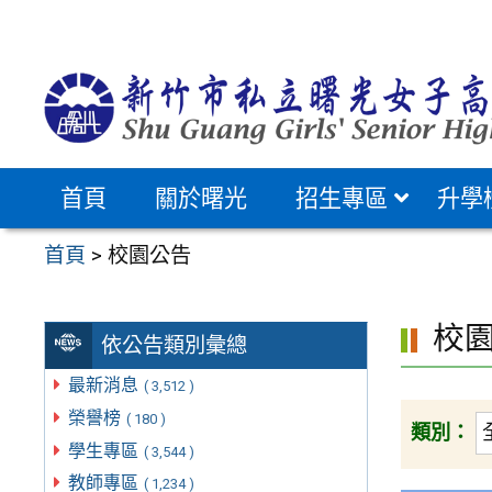
跳
至
主
要
內
容
首頁
關於曙光
招生專區
升學
區
首頁
>
校園公告
校
依公告類別彙總
最新消息
( 3,512 )
榮譽榜
( 180 )
類別：
學生專區
( 3,544 )
教師專區
( 1,234 )