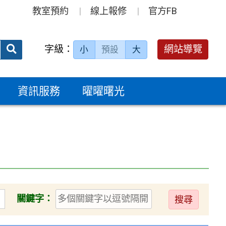
教室預約
線上報修
官方FB
送出
字級：
網站導覽
小
預設
大
搜
尋：
資訊服務
曜曜曙光
送
關鍵字：
出