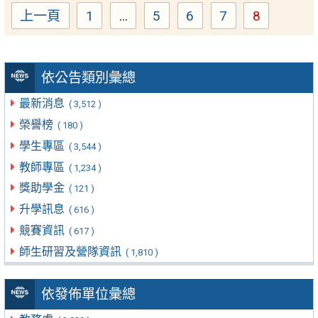
上一頁
1
...
5
6
7
8
Page
Page
Page
Page
Page
依公告類別彙總
最新消息
( 3,512 )
榮譽榜
( 180 )
學生專區
( 3,544 )
教師專區
( 1,234 )
獎助學金
( 121 )
升學訊息
( 616 )
競賽資訊
( 617 )
師生研習及營隊資訊
( 1,810 )
依發佈單位彙總