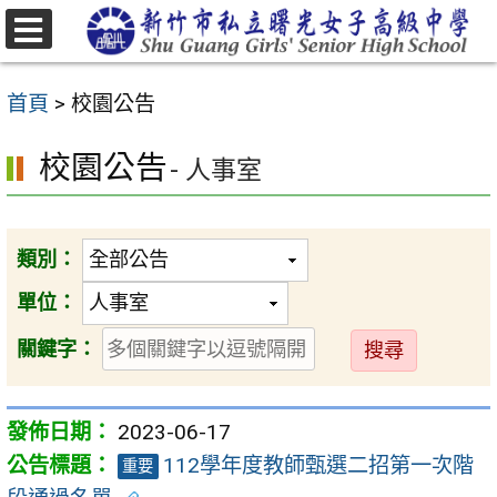
跳
至
選
主
單
首頁
>
校園公告
要
內
校園公告
- 人事室
容
區
類別：
單位：
送
關鍵字：
出
2023-06-17
112學年度教師甄選二招第一次階
重要