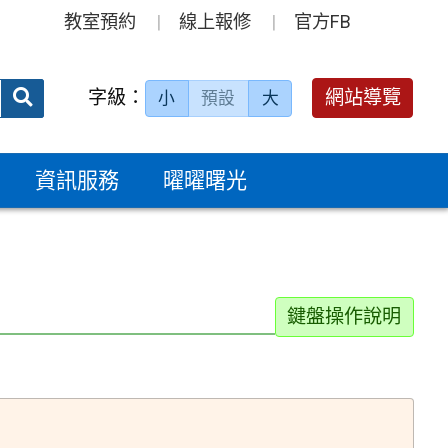
教室預約
線上報修
官方FB
送出
字級：
網站導覽
小
預設
大
搜
尋：
資訊服務
曜曜曙光
鍵盤操作說明