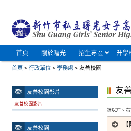
跳
至
主
要
內
容
首頁
關於曙光
招生專區
升學
區
首頁
>
行政單位
>
學務處
>
友善校園
友
友善校園影片
友善校園影片
請以左、右方
【
友善校園