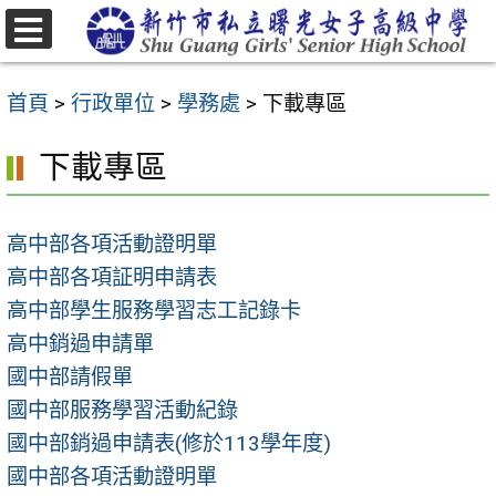
跳
至
選
主
單
首頁
>
行政單位
>
學務處
>
下載專區
要
內
下載專區
容
區
高中部各項活動證明單
高中部各項証明申請表
高中部學生服務學習志工記錄卡
高中銷過申請單
國中部請假單
國中部服務學習活動紀錄
國中部銷過申請表(修於113學年度)
國中部各項活動證明單