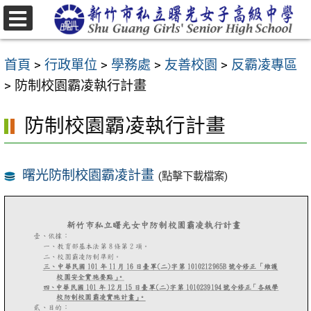
跳
至
選
主
單
首頁
>
行政單位
>
學務處
>
友善校園
>
反霸凌專區
要
>
防制校園霸凌執行計畫
內
容
防制校園霸凌執行計畫
區
曙光防制校園霸凌計畫
(點擊下載檔案)