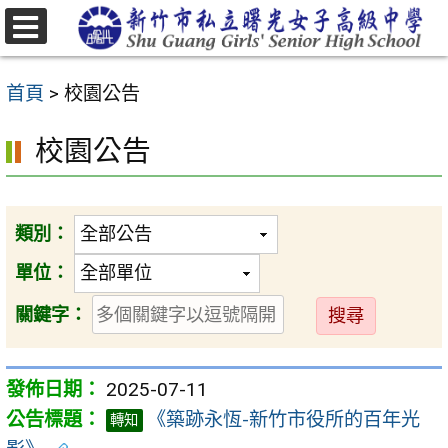
跳
至
選
主
單
首頁
>
校園公告
要
內
校園公告
容
區
類別：
單位：
送
關鍵字：
出
2025-07-11
《築跡永恆-新竹市役所的百年光
轉知