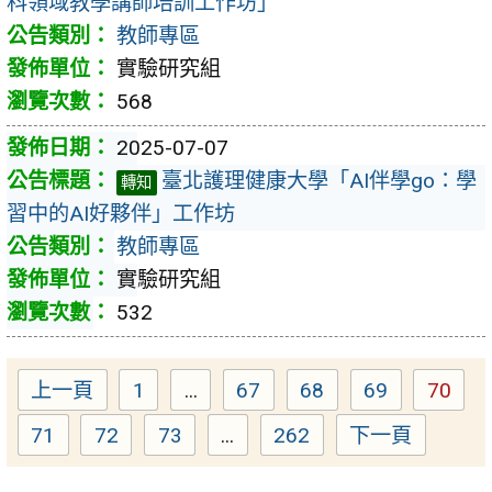
科領域教學講師培訓工作坊」
教師專區
實驗研究組
568
2025-07-07
臺北護理健康大學「AI伴學go：學
轉知
習中的AI好夥伴」工作坊
教師專區
實驗研究組
532
上一頁
1
...
67
68
69
70
Page
Page
Page
Page
Page
71
72
73
...
262
下一頁
Page
Page
Page
Page