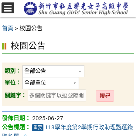
跳
至
選
主
單
首頁
>
校園公告
要
內
校園公告
容
區
類別：
單位：
送
關鍵字：
出
2025-06-27
113學年度第2學期行政助理甄選錄
重要