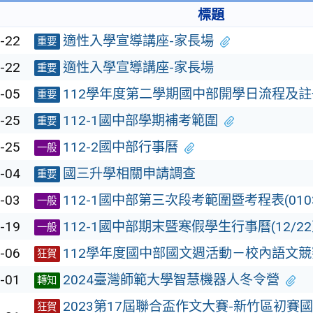
標題
-22
適性入學宣導講座-家長場
重要
-22
適性入學宣導講座-家長場
重要
-05
112學年度第二學期國中部開學日流程及
重要
-25
112-1國中部學期補考範圍
重要
-25
112-2國中部行事曆
一般
-04
國三升學相關申請調查
重要
-03
112-1國中部第三次段考範圍暨考程表(010
一般
-19
112-1國中部期末暨寒假學生行事曆(12/22
一般
-06
112學年度國中部國文週活動－校內語文
狂賀
-01
2024臺灣師範大學智慧機器人冬令營
轉知
2023第17屆聯合盃作文大賽-新竹區初賽
狂賀