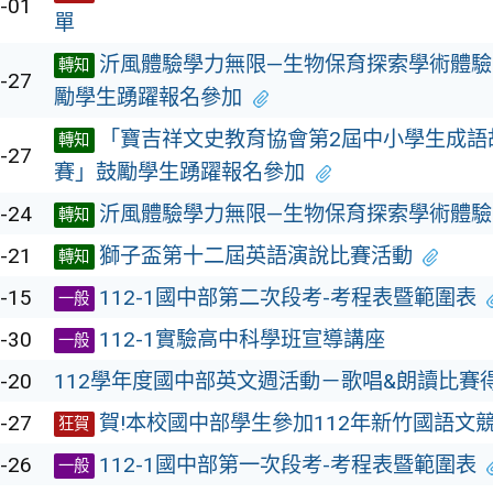
-01
單
沂風體驗學力無限—生物保育探索學術體驗
轉知
-27
勵學生踴躍報名參加
「寶吉祥文史教育協會第2屆中小學生成語
轉知
-27
賽」鼓勵學生踴躍報名參加
-24
沂風體驗學力無限—生物保育探索學術體驗
轉知
-21
獅子盃第十二屆英語演說比賽活動
轉知
-15
112-1國中部第二次段考-考程表暨範圍表
一般
-30
112-1實驗高中科學班宣導講座
一般
-20
112學年度國中部英文週活動－歌唱&朗讀比賽
-27
賀!本校國中部學生參加112年新竹國語文
狂賀
-26
112-1國中部第一次段考-考程表暨範圍表
一般