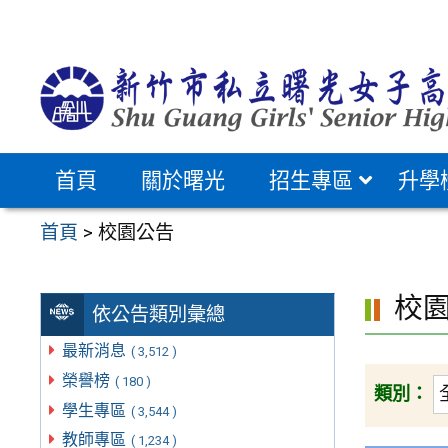
跳
至
主
要
內
容
首頁
關於曙光
招生專區
升學
區
首頁
>
校園公告
校
依公告類別彙總
最新消息
( 3,512 )
榮譽榜
( 180 )
類別：
學生專區
( 3,544 )
教師專區
( 1,234 )