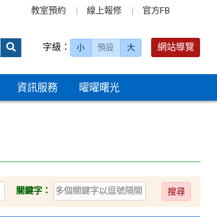
教室預約
線上報修
官方FB
送出
字級：
網站導覽
小
預設
大
搜
尋：
資訊服務
曜曜曙光
送
關鍵字：
出