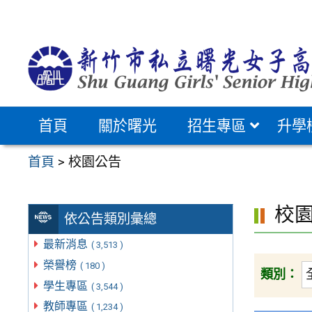
跳
至
主
要
內
容
首頁
關於曙光
招生專區
升學
區
首頁
>
校園公告
校
依公告類別彙總
最新消息
( 3,513 )
榮譽榜
( 180 )
類別：
學生專區
( 3,544 )
教師專區
( 1,234 )