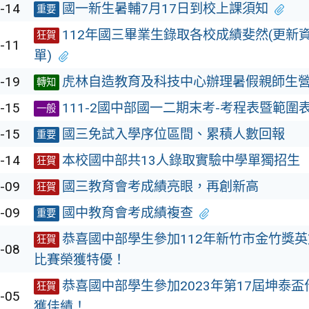
-14
國一新生暑輔7月17日到校上課須知
重要
112年國三畢業生錄取各校成績斐然(更新
狂賀
-11
單)
-19
虎林自造教育及科技中心辦理暑假親師生
轉知
-15
111-2國中部國一二期末考-考程表暨範圍
一般
-15
國三免試入學序位區間、累積人數回報
重要
-14
本校國中部共13人錄取實驗中學單獨招生
狂賀
-09
國三教育會考成績亮眼，再創新高
狂賀
-09
國中教育會考成績複查
重要
恭喜國中部學生參加112年新竹市金竹獎
狂賀
-08
比賽榮獲特優！
恭喜國中部學生參加2023年第17屆坤泰
狂賀
-05
獲佳績！