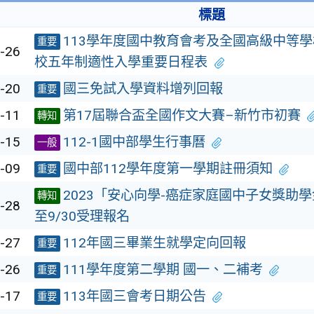
標題
113學年度國中教育會考及全國高級中等
重要
-26
校五年制適性入學重要日程表
-20
國三免試入學資料增列回報
重要
-11
第17屆聯合盃全國作文大賽–新竹市初賽
轉知
-15
112-1國中部學生行事曆
一般
-09
國中部112學年度第一學期註冊須知
重要
2023「安心向學-癌症家庭國中子女獎助
轉知
-28
至9/30受理報名
-27
112年國三畢業生就學定向回報
重要
-26
111學年度第二學期 國一、二補考
重要
-17
113年國三會考日期公告
重要