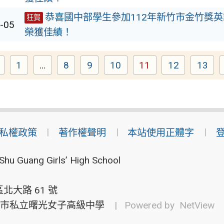
恭喜國中部學生參加112年新竹市金竹獎
狂賀
-05
榮獲佳績！
1
...
8
9
10
11
12
13
Page
Page
Page
Page
Page
Page
Pag
私權政策
著作權聲明
本站使用正體字
Shu Guang Girls’ High School
北大路 61 號
市私立曙光女子高級中學
| Powered by
NetView