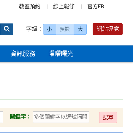
教室預約
線上報修
官方FB
送出
字級：
網站導覽
小
預設
大
搜
尋：
資訊服務
曜曜曙光
送
關鍵字：
出