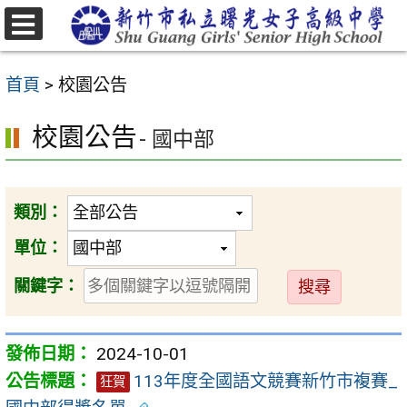
跳
至
選
主
單
首頁
>
校園公告
要
內
校園公告
- 國中部
容
區
類別：
單位：
送
關鍵字：
出
2024-10-01
113年度全國語文競賽新竹市複賽_
狂賀