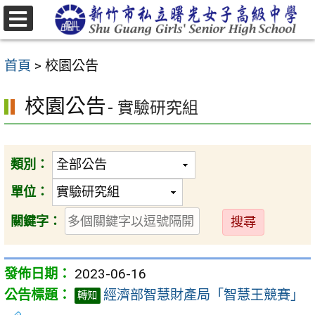
跳
至
選
主
單
首頁
>
校園公告
要
內
校園公告
- 實驗研究組
容
區
類別：
單位：
送
關鍵字：
出
2023-06-16
經濟部智慧財產局「智慧王競賽」
轉知