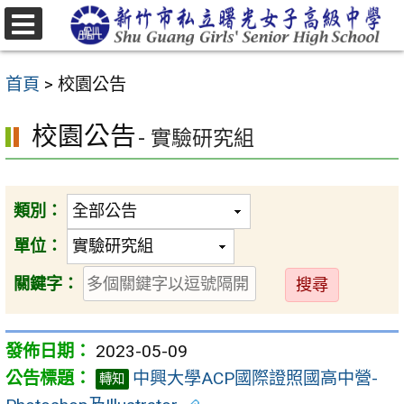
跳
至
選
主
單
首頁
>
校園公告
要
內
校園公告
- 實驗研究組
容
區
類別：
單位：
送
關鍵字：
出
2023-05-09
中興大學ACP國際證照國高中營-
轉知