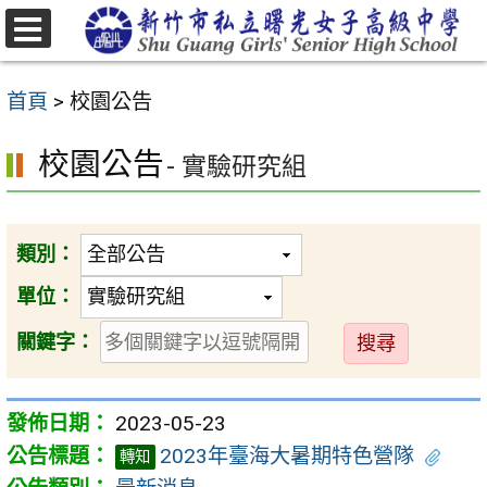
跳
至
選
主
單
首頁
>
校園公告
要
內
校園公告
- 實驗研究組
容
區
類別：
單位：
送
關鍵字：
出
2023-05-23
2023年臺海大暑期特色營隊
轉知