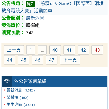
「慈濟x PaGamO【國際盃】環境
轉知
教育電競大賽」活動簡章
最新消息
體衛組
743
上一頁
1
...
40
41
42
43
Page
Page
Page
Page
Page
44
45
46
47
下一頁
Page
Page
Page
Page
依公告類別彙總
最新消息
( 3,512 )
榮譽榜
( 180 )
學生專區
( 3,544 )