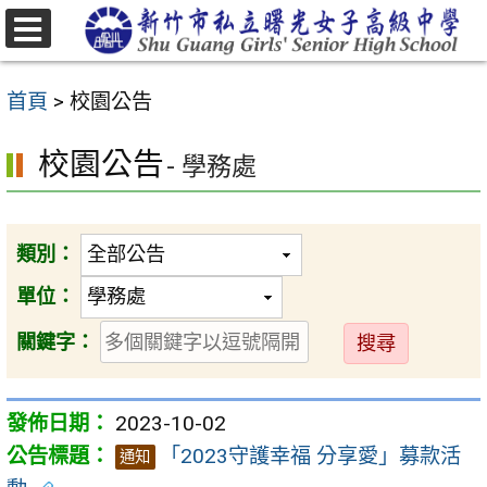
跳
至
選
主
單
首頁
>
校園公告
要
內
校園公告
- 學務處
容
區
類別：
單位：
送
關鍵字：
出
2023-10-02
「2023守護幸福 分享愛」募款活
通知