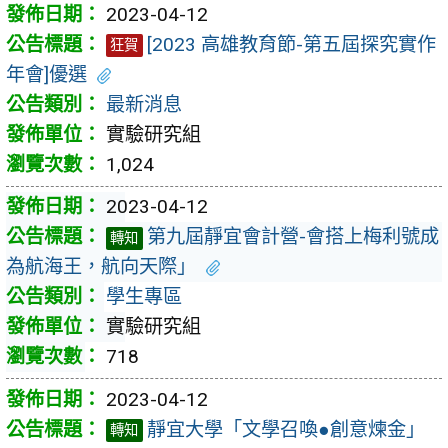
2023-04-12
[2023 高雄教育節-第五屆探究實作
狂賀
年會]優選
最新消息
實驗研究組
1,024
2023-04-12
第九屆靜宜會計營-會搭上梅利號成
轉知
為航海王，航向天際」
學生專區
實驗研究組
718
2023-04-12
靜宜大學「文學召喚●創意煉金」
轉知