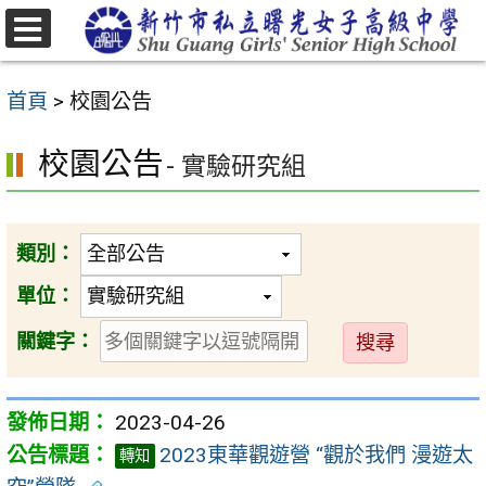
跳
至
選
主
單
首頁
>
校園公告
要
內
校園公告
- 實驗研究組
容
區
類別：
單位：
送
關鍵字：
出
2023-04-26
2023東華觀遊營 “觀於我們 漫遊太
轉知